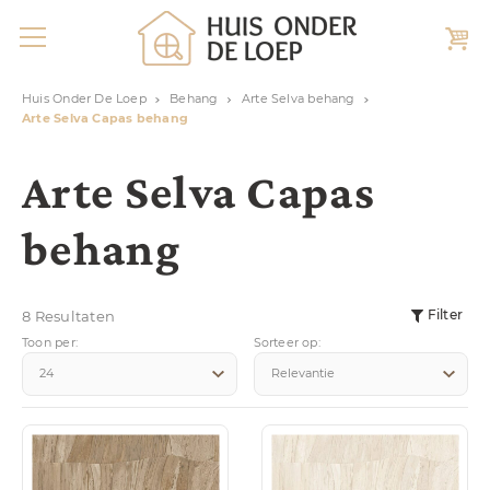
Huis Onder De Loep
Behang
Arte Selva behang
Arte Selva Capas behang
Arte Selva Capas
behang
Filter
8 Resultaten
Toon per:
Sorteer op: