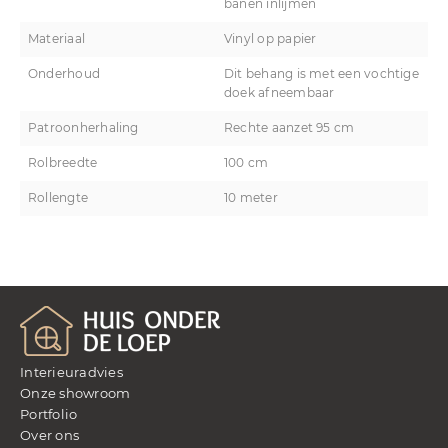
banen inlijmen
Materiaal
Vinyl op papier
Onderhoud
Dit behang is met een vochtige
doek afneembaar
Patroonherhaling
Rechte aanzet 95 cm
Rolbreedte
100 cm
Rollengte
10 meter
Interieuradvies
Onze showroom
Portfolio
Over ons