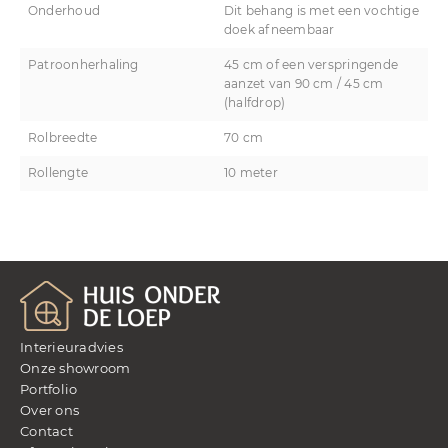
Onderhoud
Dit behang is met een vochtige
doek afneembaar
Patroonherhaling
45 cm of een verspringende
aanzet van 90 cm / 45 cm
(halfdrop)
Rolbreedte
70 cm
Rollengte
10 meter
Interieuradvies
Onze showroom
Portfolio
Over ons
Contact