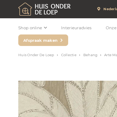
Nederl
Shop online
Interieuradvies
Onze
Afspraak maken
Huis Onder De Loep
Collectie
Behang
Arte M