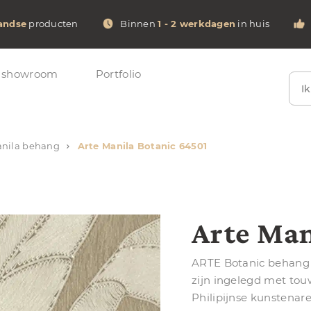
andse
producten
Binnen
1 - 2 werkdagen
in huis
 showroom
Portfolio
I
anila behang
Arte Manila Botanic 64501
Arte Man
ARTE Botanic behang h
zijn ingelegd met tou
Philipijnse kunstenar