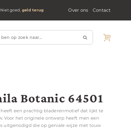
Over ons
Contact
Niet goed,
geld terug
k ben op zoek naar...
ila Botanic 64501
eeft een prachtig bladerenmotief dat lijkt te
w. Voor het originele ontwerp heeft men een
es uitgenodigd die op geniale wijze met touw