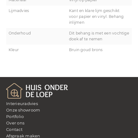
Materiaal
Vinyl op papier
Lijmadvies
Kant en klare lijm geschikt
voor papier en vinyl. Behang
inlijmen
Onderhoud
Dit behang is met een vochtige
doek af te nemen
Kleur
Bruin goud brons
Interieuradvies
Onze showroom
Portfolio
Over ons
Contact
Afspraak maken