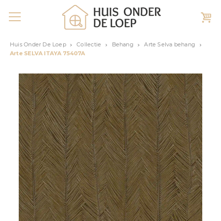
Huis Onder De Loep
Collectie
Behang
Arte Selva behang
Arte SELVA ITAYA 75407A