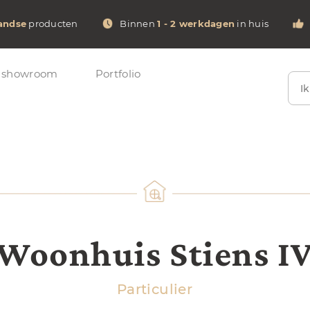
andse
producten
Binnen
1 - 2 werkdagen
in huis
 showroom
Portfolio
I
Woonhuis Stiens I
Particulier