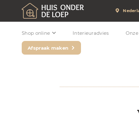
Nederl
Shop online
Interieuradvies
Onze
Afspraak maken