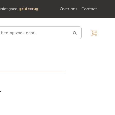
Over ons
Contact
Niet goed,
geld terug
k ben op zoek naar...
V